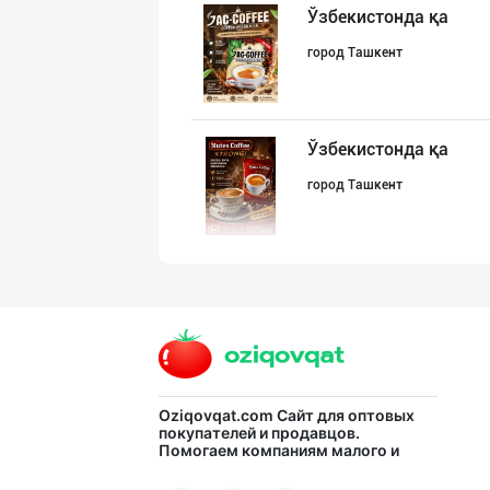
Ўзбекистонда қа
город Ташкент
Ўзбекистонда қа
город Ташкент
Биз сизга бутун
Самаркандская область
Ўзбекистондаги
Oziqovqat.com
Сайт для оптовых
покупателей и продавцов.
Помогаем компаниям малого и
Наманганская область
среднего бизнеса Узбекистана и
СНГ быстро найти лучших