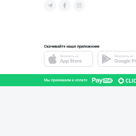
поставщиков и новых клиентов,
продвигать свою продукцию в
интернете.
PRIME TEA — ПРЕ
город Ташкент
Скачивайте наше приложение
ROYAL LIFE — PR
город Ташкент
Мы принимаем к оплате
ТУРКИЯ КАКАО КУ
город Ташкент
Legend Classic
город Ташкент