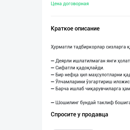
Цена договорная
нас
Техническая
поддержка
Краткое описание
Поделиться
Ҳурматли тадбиркорлар сизларга 
приложением
➖ Деярли ишлатилмаган янги ҳолат
Выход
➖ Сифатли қадоқлайди.
о
➖ Бир нефҳа ҳил маҳсулотларни қа
➖ Ўлчамларини ўзгартириш иложис
➖ Барча ишлаб чиқарувчиларга ҳа
Спросите у продавца