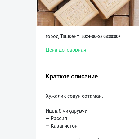
О
нас
Техническая
город Ташкент,
2024-06-27 08:30:00 ч.
поддержка
Цена договорная
Поделиться
приложением
Краткое описание
Выход
о
Хўжалик совун сотаман.
Ишлаб чиқарувчи:
➖ Рассия
➖ Қазағистон