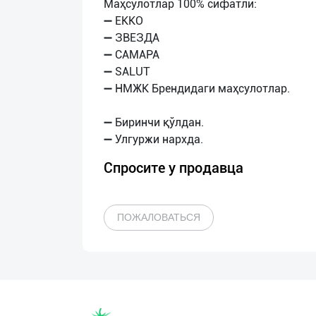
Маҳсулотлар 100% сифатли:
➖ ЕККО
➖ ЗВЕЗДА
➖ САМАРА
➖ SАLUT
➖ НМЖК Брендидаги маҳсулотлар.
➖ Биринчи қўлдан.
Спросите у продавца
ПОЖАЛОВАТЬСЯ