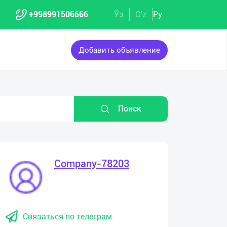
+998991506666
Ўз
O'z
Ру
Добавить объявление
Поиск
Company-78203
Связаться по телеграм