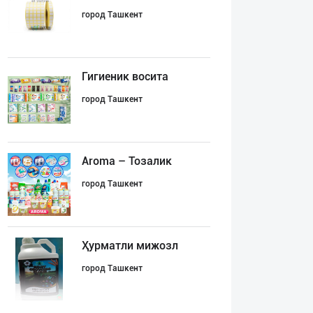
город Ташкент
Гигиеник восита
город Ташкент
Aroma – Тозалик
город Ташкент
Ҳурматли мижозл
город Ташкент