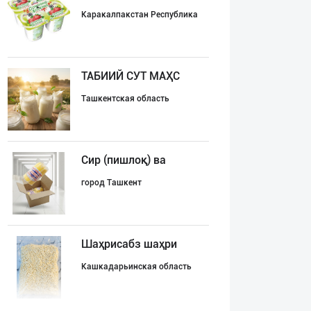
Каракалпакстан Республика
ТАБИИЙ СУТ МАҲС
Ташкентская область
Сир (пишлоқ) ва
город Ташкент
Шаҳрисабз шаҳри
Кашкадарьинская область