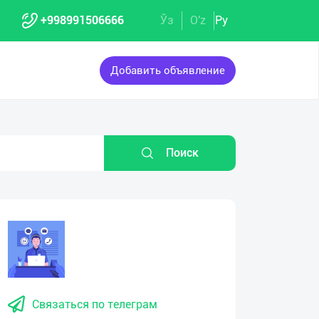
+998991506666
Ўз
O'z
Ру
Добавить объявление
Поиск
Связаться по телеграм