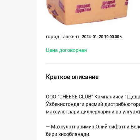
О
нас
Техническая
город Ташкент,
2024-01-20 19:00:00 ч.
поддержка
Цена договорная
Поделиться
приложением
Краткое описание
Выход
о
ООО "СHEESE CLUB” Компанияси "Щедр
Ўзбекистондаги расмий дистрибьютори
махсулотлари диллерларини ва улгурж
➖ Махсулотларимиз Олий сифатли Бел
бири хисобланади.