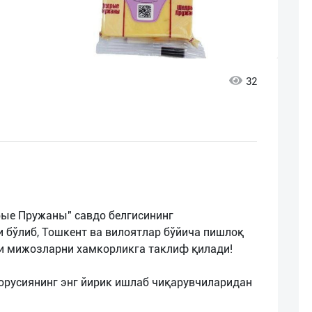
32
ые Пружаны" савдо белгисининг
 бўлиб, Тошкент ва вилоятлар бўйича пишлоқ
и мижозларни хамкорликга таклиф қилади!
орусиянинг энг йирик ишлаб чиқарувчиларидан