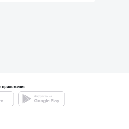
"Azizxon Agro F
город Ташкент
Дудланган пишло
Кашкадарьинская область
"Ilma" бренди о
город Ташкент
е приложение
"Fatty Milk" бр
Ташкентская область