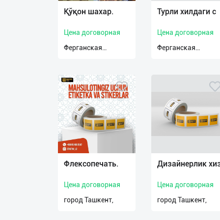
Қўқон шахар.
Турли хилдаги с
О
нас
Цена договорная
Цена договорная
Ферганская
Ферганская
Техническая
область,
область,
поддержка
Поделиться
приложением
Выход
о
Флексопечать.
Дизайнерлик хи
Цена договорная
Цена договорная
город Ташкент,
город Ташкент,