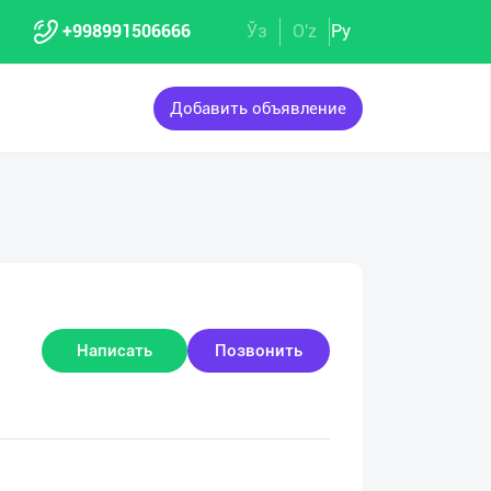
+998991506666
Ўз
O'z
Ру
Добавить объявление
Написать
Позвонить