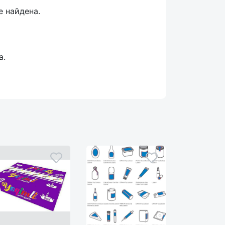
е найдена.
а.