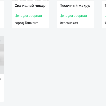
Сиз ишлаб чиқар
Песочный маҳсул
Цена договорная
Цена договорная
город Ташкент,
Ферганская
область,
з