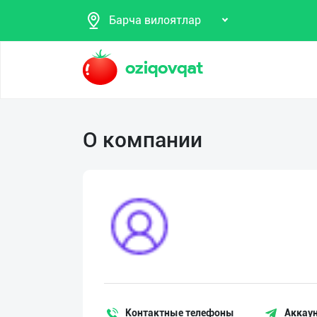
Барча вилоятлар
Поиск
О компании
Мои
объявления
Продаю
Избранные
Покупаю
Мой
Предоставляю
баланс
услуги
Мои
подписки
Контактные телефоны
Аккаун