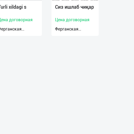
Turli xildagi s
Сиз ишлаб чиқар
Цена договорная
Цена договорная
Ферганская
Ферганская
область,
область,