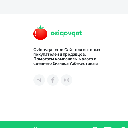
Oziqovqat.com
Сайт для оптовых
покупателей и продавцов.
Помогаем компаниям малого и
среднего бизнеса Узбекистана и
СНГ быстро найти лучших
поставщиков и новых клиентов,
продвигать свою продукцию в
интернете.