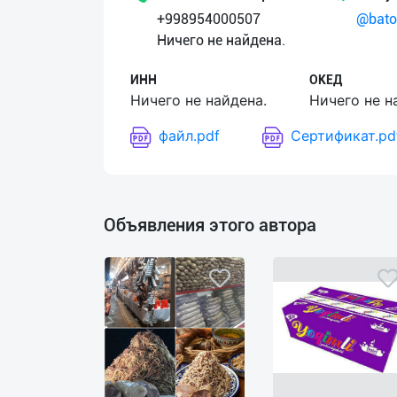
+998954000507
@bato
Язык
Ничего не найдена.
Личные
ИНН
ОКЕД
данные
Ничего не найдена.
Ничего не н
файл.pdf
Сертификат.pd
Новости
2
Чаты
Объявления этого автора
История
реферальных
переходов
Условия
использования
FAQ