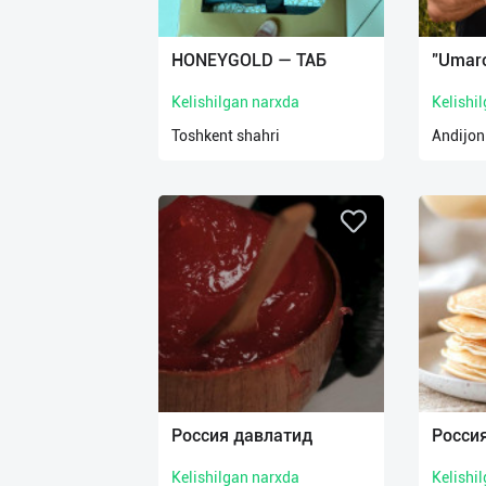
Язык
Личные
HONEYGOLD — ТАБ
"Umaro
данные
Kelishilgan narxda
Kelishi
Новости
Toshkent shahri
Andijon 
2
Чаты
История
реферальных
переходов
Условия
использования
FAQ
Россия давлатид
Росси
Kelishilgan narxda
Kelishi
О