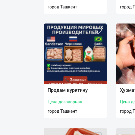
нас
город Ташкент
город 
Техническая
поддержка
Поделиться
приложением
Выход
о
Продам курятину
Ҳурма
Цена договорная
Цена д
город Ташкент
город 