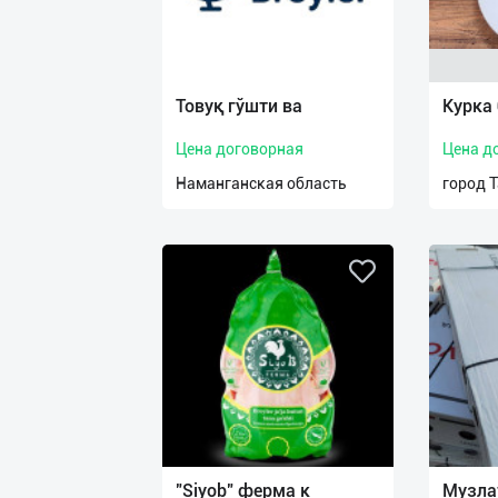
Товуқ гўшти ва
Курка 
Цена договорная
Цена д
Наманганская область
город 
"Siyob" ферма к
Музла