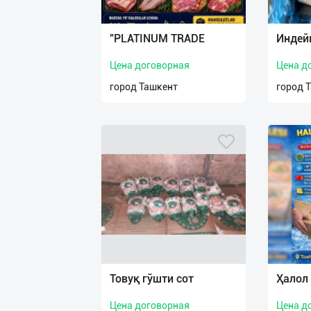
Язык
Личные
"PLATINUM TRADE
Индей
данные
Цена договорная
Цена д
Новости
город Ташкент
город 
2
Чаты
История
реферальных
переходов
Условия
использования
FAQ
Товуқ гўшти сот
Ҳалол
Цена договорная
Цена д
О