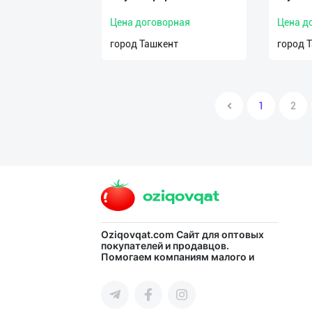
Цена договорная
Цена д
город Ташкент
город 
1
2
Oziqovqat.com
Сайт для оптовых
покупателей и продавцов.
Помогаем компаниям малого и
среднего бизнеса Узбекистана и
СНГ быстро найти лучших
поставщиков и новых клиентов,
продвигать свою продукцию в