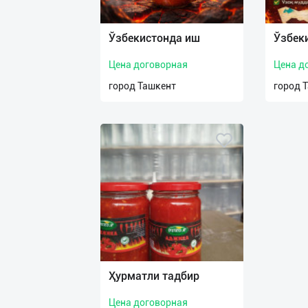
Язык
Личные
Ўзбекистонда иш
Ўзбек
данные
Цена договорная
Цена д
Новости
город Ташкент
город 
2
Чаты
История
реферальных
переходов
Условия
использования
FAQ
Ҳурматли тадбир
Цена договорная
О