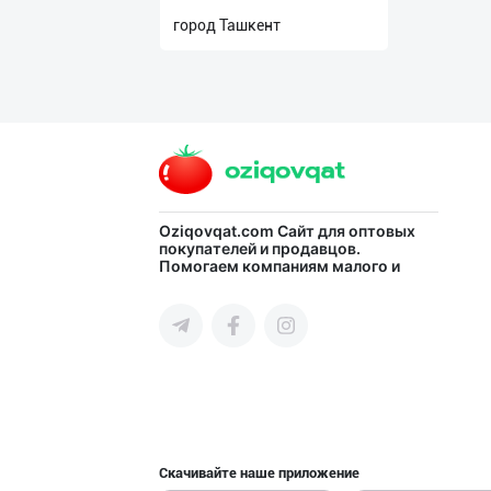
нас
город Ташкент
Техническая
поддержка
Поделиться
приложением
Oziqovqat.com
Сайт для оптовых
Выход
покупателей и продавцов.
о
Помогаем компаниям малого и
среднего бизнеса Узбекистана и
СНГ быстро найти лучших
поставщиков и новых клиентов,
продвигать свою продукцию в
интернете.
Скачивайте наше приложение