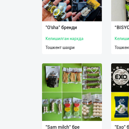
"O'sha" бренди
“BISY
Келишилган нархда
Келиши
Тошкент шаҳри
Тошкен
"Sam milch" бре
"Exo" 