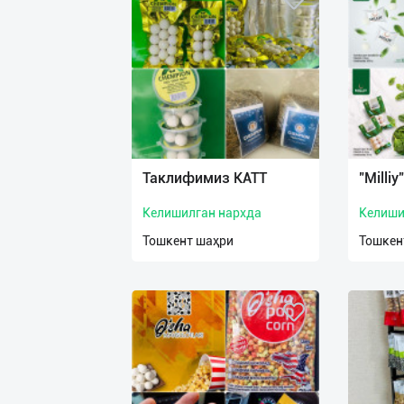
Таклифимиз КАТТ
"Milli
Келишилган нархда
Келиши
Тошкент шаҳри
Тошкен