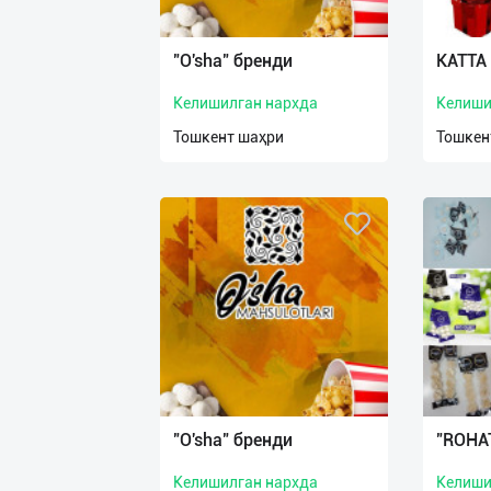
Язык
Личные
"O'sha" бренди
КАТТА
данные
Келишилган нархда
Келиши
Новости
Тошкент шаҳри
Тошкен
2
Чаты
История
реферальных
переходов
Условия
использования
FAQ
"O'sha" бренди
"ROHAT
Келишилган нархда
Келиши
О