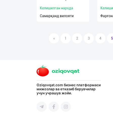
Келишилган нархда
Келиши
Самарқанд вилояти
Фарғон
«
1
2
3
4
5
Oziqovqat.com
бизнес платформаси
мижозлар ва етказиб берувчилар
учун учрашув жойи.