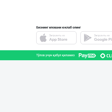
Бизнинг иловани юклаб олинг
Тўлов учун қабул қиламиз