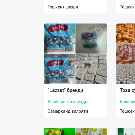
нас
Тошкент шаҳри
Тошкен
Техническая
поддержка
Поделиться
приложением
Выход
о
"Lazzat" бренди
Тоза с
Келишилган нархда
Келиши
Самарқанд вилояти
Тошкен