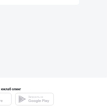
Сифатли карамел
Тошкент шаҳри
"MDD SPICY STRI
Тошкент шаҳри
CHOCO CHIPS — Ч
Фарғона вилояти
 юклаб олинг
POM PIK — БОЛАЛ
Тошкент шаҳри