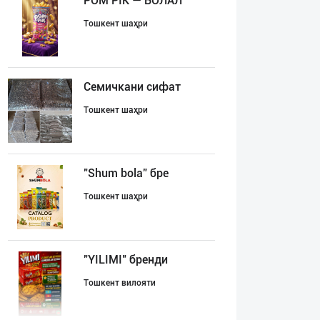
POM PIK — БОЛАЛ
Тошкент шаҳри
Семичкани сифат
Тошкент шаҳри
"Shum bola” бре
Тошкент шаҳри
"YILIMI" бренди
Тошкент вилояти