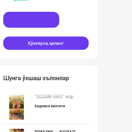
Хабар ёзинг
Қўнғироқ қилинг
Шунга ўхшаш эълонлар
"SEZAM-EKO" кор
Андижон вилояти