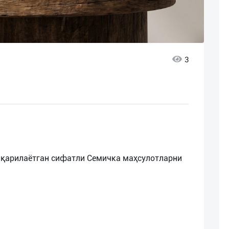
3
чиқарилаётган сифатли Семичка маҳсулотларни