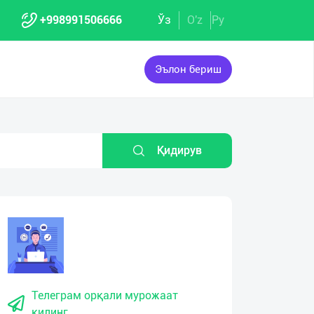
+998991506666
Ўз
O'z
Ру
Эълон бериш
Қидирув
Телеграм орқали мурожаат
қилинг.