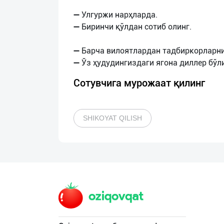
➖ Улгуржи нарҳларда.
➖ Биринчи қўлдан сотиб олинг.
➖ Барча вилоятлардан тадбиркорларни
Сотувчига мурожаат қилинг
SHIKOYAT QILISH