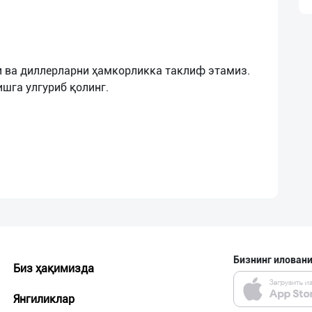
 ва диллерларни ҳамкорликка таклиф этамиз.
Бизнинг иловани
Биз ҳақимизда
Янгиликлар