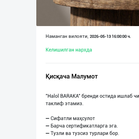
О
нас
Техническая
Наманган вилояти,
2026-05-13 16:00:00 ч.
поддержка
Келишилган нархда
Поделиться
приложением
Қисқача Малумот
Выход
о
"Halol BARAKA" бренди остида ишлаб 
таклиф этамиз.
➖ Сифатли маҳсулот
➖ Барча сертификатларга эга.
➖ Тузли ва тузсиз турлари бор.