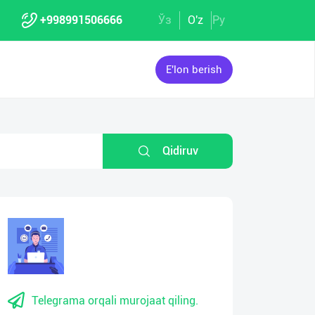
+998991506666
Ўз
O'z
Ру
E'lon berish
Qidiruv
Telegrama orqali murojaat qiling.