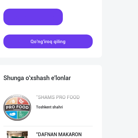
Xabar yozing
Qo'ng'iroq qiling
Shunga o'xshash e'lonlar
"SHAMS PRO FOOD
Toshkent shahri
"DAFNAN MAKARON