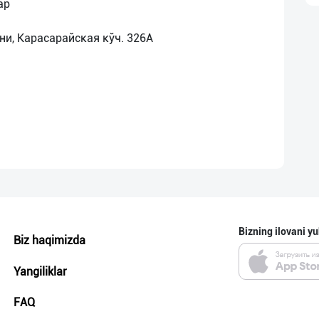
ар
и, Карасарайская кўч. 326А
Bizning ilovani yu
Biz haqimizda
Yangiliklar
FAQ