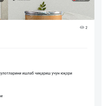
2
ҳсулотларини ишлаб чиқариш учун юқори
ри