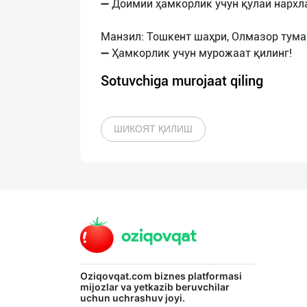
➖ Доимий ҳамкорлик учун қулай нархл
Манзил: Тошкент шаҳри, Олмазор туман
Sotuvchiga murojaat qiling
ШИКОЯТ ҚИЛИШ
Oziqovqat.com
biznes platformasi
mijozlar va yetkazib beruvchilar
uchun uchrashuv joyi.