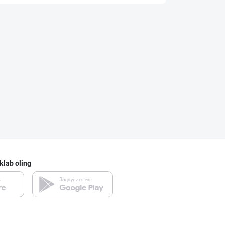
Хоразм, Ангрен,
Toshkent shahri
Дилер ва дистри
Toshkent shahri
Тўғридан-тўғри
Toshkent shahri
klab oling
"MAKGOLD" бренд
Samarqand viloyati