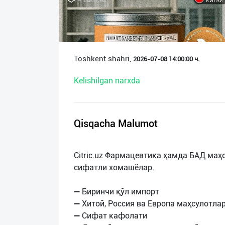
О
нас
Техническая
Toshkent shahri,
2026-07-08 14:00:00 ч.
поддержка
Kelishilgan narxda
Поделиться
приложением
Qisqacha Malumot
Выход
о
Citric.uz Фармацевтика ҳамда БАД ма
сифатли хомашёлар.
➖ Биринчи қўл импорт
➖ Хитой, Россия ва Европа маҳсулотла
➖ Сифат кафолати