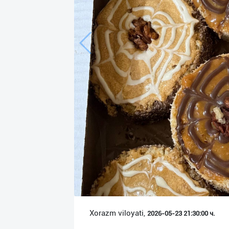
Язык
Личные
данные
Новости
2
Чаты
История
реферальных
переходов
Условия
использования
FAQ
Xorazm viloyati,
2026-05-23 21:30:00 ч.
О