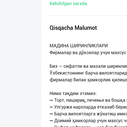
Kelishilgan narxda
нас
Техническая
поддержка
Qisqacha Malumot
Поделиться
МАДИНА ШИРИНЛИКЛАРИ
приложением
Фирмалар ва дўконлар учун махсус
Выход
Биз — сифатли ва мазали ширинли
о
Ўзбекистоннинг барча вилоятларид
фирмалар билан ҳамкорлик қилишг
Нима тақдим этамиз:
➖ Торт, пишириқ, печенье ва бошқ
➖ Улгуржи нархларда етказиб бери
➖ Барча вилоятларга жўнатиш имк
➖ Доимий ҳамкорлар учун махсус 