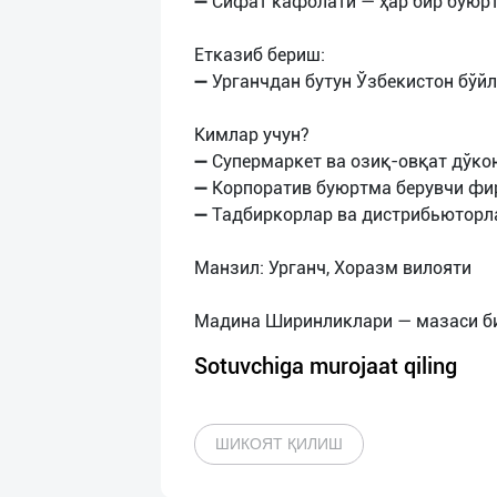
➖ Сифат кафолати — ҳар бир буюр
Етказиб бериш:
➖ Урганчдан бутун Ўзбекистон бўй
Кимлар учун?
➖ Супермаркет ва озиқ-овқат дўко
➖ Корпоратив буюртма берувчи ф
➖ Тадбиркорлар ва дистрибьюторл
Манзил: Урганч, Хоразм вилояти
Sotuvchiga murojaat qiling
ШИКОЯТ ҚИЛИШ