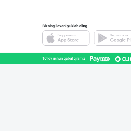
Toshkent shahri
Bizning ilovani yuklab oling
Ищем официальны
Toshkent shahri
To'lov uchun qabul qilamiz
"Восточная Сказ
Toshkent shahri
"RIKKO TOYS" —
Toshkent shahri