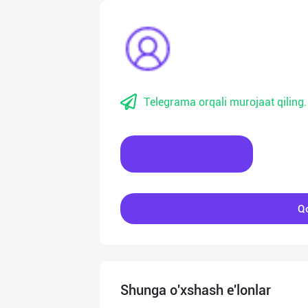
Telegrama orqali murojaat qiling.
Xabar yozing
Qo
Shunga o'xshash e'lonlar