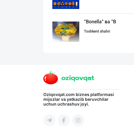
"Bonella" ва "B
Toshkent shahri
"MIRAY" — Европ
Toshkent shahri
"Sladkiy marmel
Oziqovqat.com
biznes platformasi
mijozlar va yetkazib beruvchilar
uchun uchrashuv joyi.
Toshkent shahri
GREAT SELL GROU