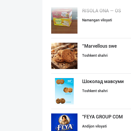
RISOLA ONA — OS
Namangan viloyati
“Marvellous swe
Toshkent shahri
Шоколад мавсуми
Toshkent shahri
"FEYA GROUP COM
Andijon viloyati